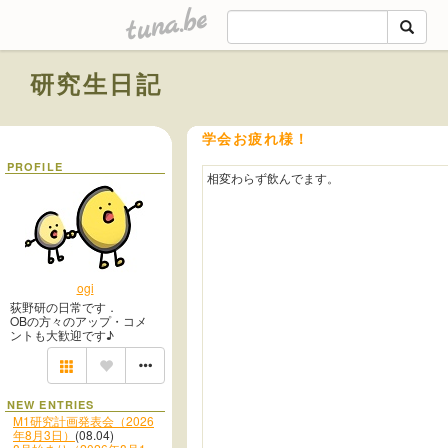
tuna.be
研究生日記
学会お疲れ様！
PROFILE
相変わらず飲んでます。
ogi
荻野研の日常です．
OBの方々のアップ・コメ
ントも大歓迎です♪
NEW ENTRIES
M1研究計画発表会（2026
年8月3日）
(08.04)