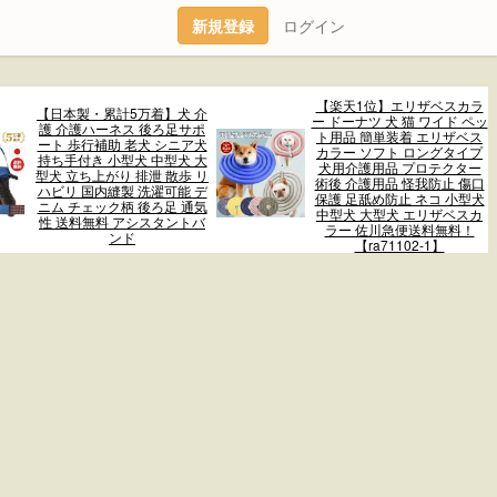
新規登録
ログイン
【楽天1位】エリザベスカラ
【日本製・累計5万着】犬 介
ー ドーナツ 犬 猫 ワイド ペッ
護 介護ハーネス 後ろ足サポ
ト用品 簡単装着 エリザベス
ート 歩行補助 老犬 シニア犬
カラー ソフト ロングタイプ
持ち手付き 小型犬 中型犬 大
犬用介護用品 プロテクター
型犬 立ち上がり 排泄 散歩 リ
術後 介護用品 怪我防止 傷口
ハビリ 国内縫製 洗濯可能 デ
保護 足舐め防止 ネコ 小型犬
ニム チェック柄 後ろ足 通気
中型犬 大型犬 エリザベスカ
性 送料無料 アシスタントバ
ラー 佐川急便送料無料！
ンド
【ra71102-1】