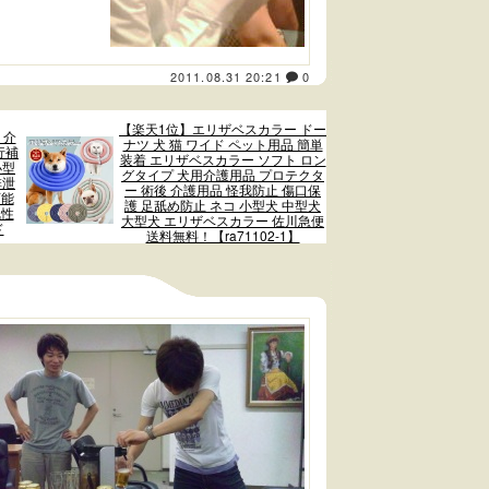
2011.08.31 20:21
0
【楽天1位】エリザベスカラー ドー
 介
ナツ 犬 猫 ワイド ペット用品 簡単
行補
装着 エリザベスカラー ソフト ロン
小型
グタイプ 犬用介護用品 プロテクタ
排泄
ー 術後 介護用品 怪我防止 傷口保
可能
護 足舐め防止 ネコ 小型犬 中型犬
気性
大型犬 エリザベスカラー 佐川急便
ド
送料無料！【ra71102-1】