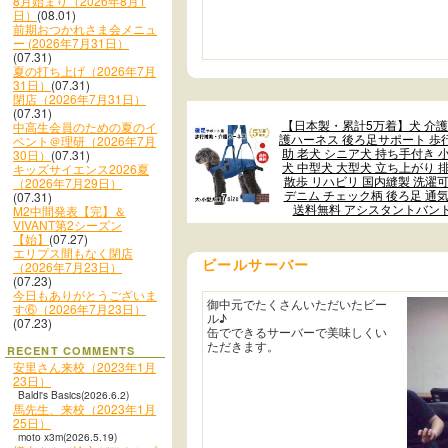
8月始まり（2026年8月1
日）
(08.01)
前期おつかれさま会メニュ
ー (2026年7月31日）
(07.31)
夏の打ち上げ（2026年7月
31日）
(07.31)
閉店（2026年7月31日）
(07.31)
【日本製・累計5万着】犬 介護
中高生会員のための夏のイ
護ハーネス 後ろ足サポート 歩
ベント＠理研（2026年7月
助 老犬 シニア犬 持ち手付き 
30日）
(07.31)
犬 中型犬 大型犬 立ち上がり 
キッズサイエンス2026夏
散歩 リハビリ 国内縫製 洗濯
（2026年7月29日）
デニム チェック柄 後ろ足 通
(07.31)
送料無料 アシスタントバン
M2中間発表【完】＆
VIVANT第2シーズン
【始】
(07.27)
エリプス間もなく閉店
ビールサーバー
（2026年7月23日）
(07.23)
今日もありがとうございま
御中元でたくさんいただいたビー
す⑥（2026年7月23日）
ル♪
(07.23)
缶でできるサーバーで美味しくい
ただきます。
RECENT COMMENTS
安里さん来校（2023年1月
23日）
Baldi's Basics(2026.6.2)
馬先生、来校（2023年1月
25日）
moto x3m(2026.5.19)