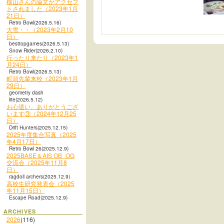
横山さんの論文がアクセプ
トされました（2023年1月
21日）
Retro Bowl(2026.5.16)
大雪・・（2023年2月10
日）
besttopgames(2026.5.13)
Snow Rider(2026.2.10)
行ったり来たり（2023年1
月24日）
Retro Bowl(2026.5.13)
町頭先輩来校（2023年1月
29日）
geometry dash
lite(2026.5.12)
お心遣い、ありがとうござ
います③（2024年12月25
日）
Drift Hunters(2025.12.15)
2025年度集合写真（2025
年4月17日）
Retro Bowl 26(2025.12.9)
2025BASE＆AIS OB_OG
交流会（2025年11月8
日）
ragdoll archers(2025.12.9)
高校生研究発表会（2025
年11月15日）
Escape Road(2025.12.9)
ARCHIVES
2026
(116)