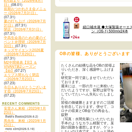
8月始まり（2026年8月1
日）
(08.01)
前期おつかれさま会メニュ
ー (2026年7月31日）
(07.31)
夏の打ち上げ（2026年7月
31日）
(07.31)
経口補水液 ◆大塚製薬オーエ
閉店（2026年7月31日）
ン（OS-1) 500mlx24本
(07.31)
中高生会員のための夏のイ
ベント＠理研（2026年7月
30日）
(07.31)
キッズサイエンス2026夏
OBの皆様、ありがとうございます
（2026年7月29日）
(07.31)
M2中間発表【完】＆
たくさんの結構な品をOBの皆様よ
VIVANT第2シーズン
りいただき、深く感謝申し上げま
【始】
(07.27)
す。
エリプス間もなく閉店
研究室一同で楽しませていただい
（2026年7月23日）
ております。
(07.23)
週末には、一部の方々に来校いた
今日もありがとうございま
だいたようですが、荻野は留守を
す⑥（2026年7月23日）
していてたいへん失礼いたしまし
(07.23)
た。
皆様の御健勝とますますのご活躍
RECENT COMMENTS
を祈念しております。併せて、コ
安里さん来校（2023年1月
ロナの収束とOB会での再会も。
23日）
荻野
Baldi's Basics(2026.6.2)
（写真：水間先輩にいただいたお
馬先生、来校（2023年1月
手本のようなカラム精製です。某
25日）
国の国旗を連想しますが、ゲット
moto x3m(2026.5.19)
したいのは赤です。ちょっと諦め