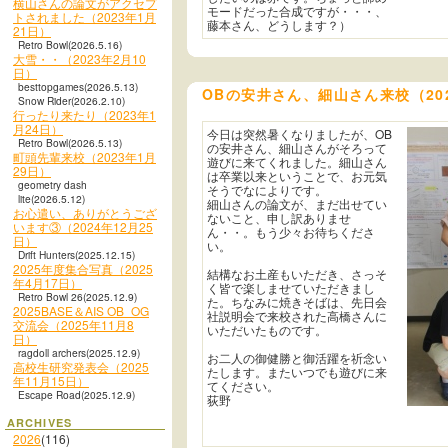
横山さんの論文がアクセプ
モードだった合成ですが・・・、
トされました（2023年1月
藤本さん、どうします？）
21日）
Retro Bowl(2026.5.16)
大雪・・（2023年2月10
日）
besttopgames(2026.5.13)
OBの安井さん、細山さん来校（202
Snow Rider(2026.2.10)
行ったり来たり（2023年1
月24日）
今日は突然暑くなりましたが、OB
Retro Bowl(2026.5.13)
の安井さん、細山さんがそろって
町頭先輩来校（2023年1月
遊びに来てくれました。細山さん
29日）
は卒業以来ということで、お元気
geometry dash
そうでなによりです。
lite(2026.5.12)
細山さんの論文が、まだ出せてい
お心遣い、ありがとうござ
ないこと、申し訳ありませ
います③（2024年12月25
ん・・。もう少々お待ちくださ
日）
い。
Drift Hunters(2025.12.15)
2025年度集合写真（2025
結構なお土産もいただき、さっそ
年4月17日）
く皆で楽しませていただきまし
Retro Bowl 26(2025.12.9)
た。ちなみに焼きそばは、先日会
2025BASE＆AIS OB_OG
社説明会で来校された高橋さんに
交流会（2025年11月8
いただいたものです。
日）
ragdoll archers(2025.12.9)
お二人の御健勝と御活躍を祈念い
高校生研究発表会（2025
たします。またいつでも遊びに来
年11月15日）
てください。
Escape Road(2025.12.9)
荻野
ARCHIVES
2026
(116)