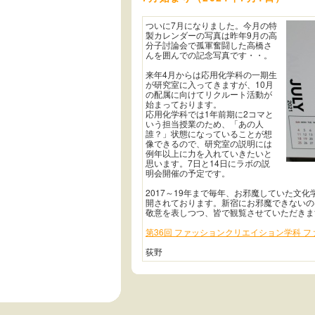
ついに7月になりました。今月の特
製カレンダーの写真は昨年9月の高
分子討論会で孤軍奮闘した高橋さ
んを囲んでの記念写真です・・。
来年4月からは応用化学科の一期生
が研究室に入ってきますが、10月
の配属に向けてリクルート活動が
始まっております。
応用化学科では1年前期に2コマと
いう担当授業のため、「あの人
誰？」状態になっていることが想
像できるので、研究室の説明には
例年以上に力を入れていきたいと
思います。7日と14日にラボの説
明会開催の予定です。
2017～19年まで毎年、お邪魔していた文
開されております。新宿にお邪魔できないの
敬意を表しつつ、皆で観覧させていただきま
第36回 ファッションクリエイション学科 
荻野