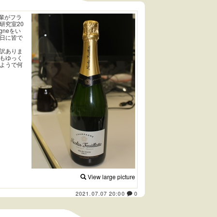
輩がフラ
研究室20
gneをい
日に皆で
訳ありま
もゆっく
ようで何
View large picture
2021.07.07 20:00
0