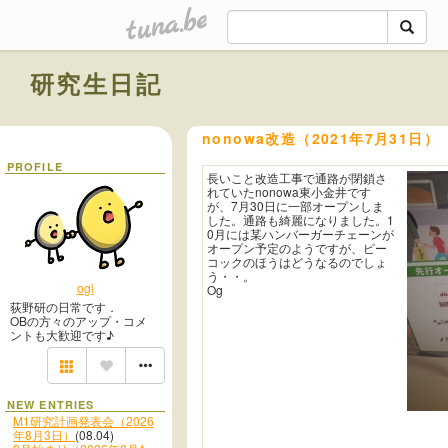
tuna.be
研究生日記
nonowa改造（2021年7月31日）
PROFILE
長いこと改造工事で通路が閉鎖さ
れていたnonowa東小金井です
が、7月30日に一部オープンしま
した。通路も綺麗になりました。1
0月には某ハンバーガーチェーンが
オープン予定のようですが、ピー
コックのほうはどうなるのでしょ
う・・。
ogi
Og
荻野研の日常です．
OBの方々のアップ・コメ
ントも大歓迎です♪
NEW ENTRIES
M1研究計画発表会（2026
年8月3日）
(08.04)