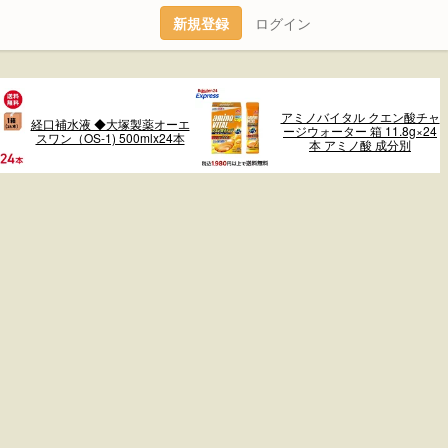
新規登録
ログイン
アミノバイタル クエン酸チャ
経口補水液 ◆大塚製薬オーエ
ージウォーター 箱 11.8g×24
スワン（OS-1) 500mlx24本
本 アミノ酸 成分別