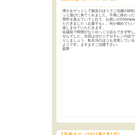
博士をゲットして鶴見のほうでご活躍のM先
ッと遊びに来てくれました。不発に終わった
周年を覚えていてくれて、お祝いのChampa
ただきました（お菓子も）。何か御めでたい
楽しませていただきます。
会議前で時間がなくゆっくり話もできず申し
せんでした。次回はぜひジアセチレンの話で
りしましょう。私生活のほうも充実している
よりです。ますますご活躍下さい。
荻野
7月始まり（2021年7月1日）