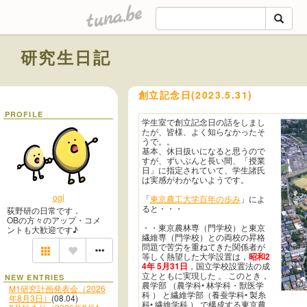
tuna.be
研究生日記
創立記念日(2023.5.31)
PROFILE
学生室で創立記念日の話をしまし
たが、皆様、よく知らなかったそ
うで。。
基本、休日扱いになると思うので
すが、ずいぶんと長い間、「授業
日」に指定されていて、学生諸氏
は実感がわかないようです。
ogi
「
東京農工大学百年の歩み
」によ
ると・・・
荻野研の日常です．
OBの方々のアップ・コメ
・・東京農林専（門学校）と東京
ントも大歓迎です♪
繊維専（門学校）との両校の昇格
問題で苦労を重ねてきた関係者が
等しく熱望した大学設置は，
昭和2
4年 5月31日
，国立学校設置法の成
立とともに実現した 。 このとき，
NEW ENTRIES
農学部 （農学科• 林学科・獣医学
M1研究計画発表会（2026
科 ） と繊維学部（養蚕学科• 製糸
年8月3日）
(08.04)
科• 繊維学科 ） で構成する東京農