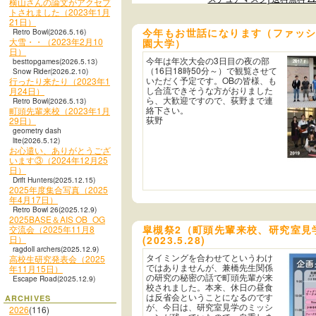
横山さんの論文がアクセプ
トされました（2023年1月
21日）
今年もお世話になります（ファッ
Retro Bowl(2026.5.16)
大雪・・（2023年2月10
園大学）
日）
今年は年次大会の3日目の夜の部
besttopgames(2026.5.13)
（16日18時50分～）で観覧させて
Snow Rider(2026.2.10)
いただく予定です。OBの皆様、も
行ったり来たり（2023年1
し合流できそうな方がおりました
月24日）
ら、大歓迎ですので、荻野まで連
Retro Bowl(2026.5.13)
絡下さい。
町頭先輩来校（2023年1月
荻野
29日）
geometry dash
lite(2026.5.12)
お心遣い、ありがとうござ
います③（2024年12月25
日）
Drift Hunters(2025.12.15)
2025年度集合写真（2025
年4月17日）
Retro Bowl 26(2025.12.9)
2025BASE＆AIS OB_OG
皐槻祭2（町頭先輩来校、研究室見
交流会（2025年11月8
日）
(2023.5.28)
ragdoll archers(2025.12.9)
タイミングを合わせてというわけ
高校生研究発表会（2025
ではありませんが、兼橋先生関係
年11月15日）
の研究の秘密の話で町頭先輩が来
Escape Road(2025.12.9)
校されました。本来、休日の昼食
は反省会ということになるのです
ARCHIVES
が、今日は、研究室見学のミッシ
2026
(116)