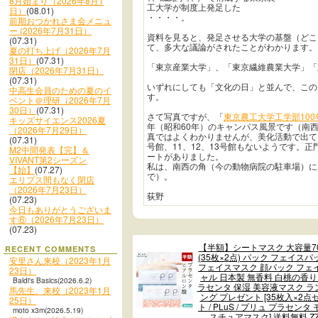
8月始まり（2026年8月1
工大学が制度上発足した
日）
(08.01)
・・・・。
前期おつかれさま会メニュ
ー (2026年7月31日）
資料を見ると、発足させる大学の基盤（どこ
(07.31)
て、多大な議論がされたことがわかります。
夏の打ち上げ（2026年7月
31日）
(07.31)
「東京産業大学」、「東京繊維農業大学」「
閉店（2026年7月31日）
(07.31)
いずれにしても「文化の日」と並んで、この
中高生会員のための夏のイ
す。
ベント＠理研（2026年7月
30日）
(07.31)
さて写真ですが、「
東京農工大学工学部100
キッズサイエンス2026夏
年（昭和60年）のキャンパス風景です（南西
（2026年7月29日）
真ではよくわかりませんが、美化活動で出て
(07.31)
号館、11、12、13号館もないようです。
M2中間発表【完】＆
ートがありました。
VIVANT第2シーズン
私は、南西の角（今の動物病院の駐車場）に
【始】
(07.27)
で）。
エリプス間もなく閉店
（2026年7月23日）
荻野
(07.23)
今日もありがとうございま
す⑥（2026年7月23日）
(07.23)
【半額】シートマスク 大容量7
RECENT COMMENTS
(35枚×2点) パック フェイスパ
安里さん来校（2023年1月
フェイスマスク 顔パック フェ
23日）
ャル 日本製 無香料 白桃の香り
Baldi's Basics(2026.6.2)
ラセンタ 保湿 美容液マスク ラ
馬先生、来校（2023年1月
ング プレゼント [35枚入×2点
25日）
ト / PLuS / プリュ プラセンタ
moto x3m(2026.5.19)
スチュアマスク] 送料無料 Z