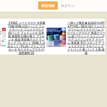
新規登録
ログイン
【半額】シートマスク 大容量
＼神トク限定★全品20％OFF
70枚(35枚×2点) パック フェ
＆P10倍／[楽天1位] フェイス
イスパック フェイスマスク
クリーム ナイトクリーム ス
顔パック フェイシャル 日本
リーピングマスク 保湿クリー
製 無香料 白桃の香り プラセ
ム 顔 バウンシー エイジング
ンタ 保湿 美容液マスク ラン
ケア エイジングケア クリー
キング プレゼント [35枚入×2
ム 美容液 毛穴 スキンケア フ
点セット / PLuS / プリュ プラ
ェイスマスク ラネージュ ナ
センタ モイスチュアマスク]
イトパック 夜 パック 人気 保
送料無料 ZZ
湿