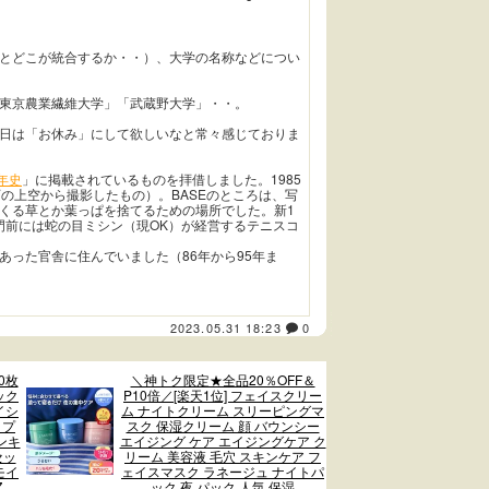
とどこが統合するか・・）、大学の名称などについ
東京農業繊維大学」「武蔵野大学」・・。
日は「お休み」にして欲しいなと常々感じておりま
年史
」に掲載されているものを拝借しました。1985
の上空から撮影したもの）。BASEのところは、写
くる草とか葉っぱを捨てるための場所でした。新1
正門前には蛇の目ミシン（現OK）が経営するテニスコ
あった官舎に住んでいました（86年から95年ま
2023.05.31 18:23
0
0枚
＼神トク限定★全品20％OFF＆
ック
P10倍／[楽天1位] フェイスクリー
イシ
ム ナイトクリーム スリーピングマ
 プ
スク 保湿クリーム 顔 バウンシー
ンキ
エイジング ケア エイジングケア ク
セッ
リーム 美容液 毛穴 スキンケア フ
 モイ
ェイスマスク ラネージュ ナイトパ
Z
ック 夜 パック 人気 保湿