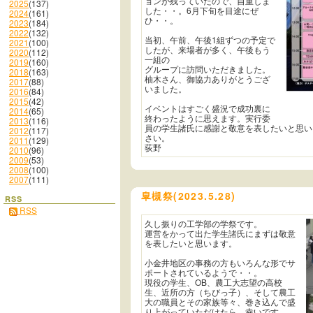
ョンが残っていたので、自重しま
2025
(137)
した・・。6月下旬を目途にぜ
2024
(161)
ひ・・。
2023
(184)
2022
(132)
当初、午前、午後1組ずつの予定で
2021
(100)
したが、来場者が多く、午後もう
2020
(112)
一組の
2019
(160)
グループに訪問いただきました。
2018
(163)
柚木さん、御協力ありがとうござ
2017
(88)
いました。
2016
(84)
2015
(42)
イベントはすごく盛況で成功裏に
2014
(65)
終わったように思えます。実行委
2013
(116)
員の学生諸氏に感謝と敬意を表したいと思い
2012
(117)
さい。
2011
(129)
荻野
2010
(96)
2009
(53)
2008
(100)
2007
(111)
皐槻祭(2023.5.28)
RSS
RSS
久し振りの工学部の学祭です。
運営をかって出た学生諸氏にまずは敬意
を表したいと思います。
小金井地区の事務の方もいろんな形でサ
ポートされているようで・・。
現役の学生、OB、農工大志望の高校
生、近所の方（ちびっ子）、そして農工
大の職員とその家族等々、巻き込んで盛
り上がっていただけたら、幸いです。