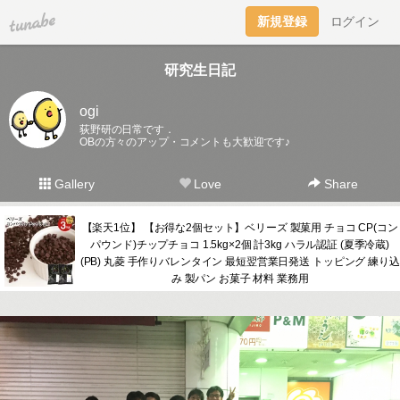
tuna.be
新規登録
ログイン
研究生日記
ogi
荻野研の日常です．
OBの方々のアップ・コメントも大歓迎です♪
Gallery
Love
Share
【楽天1位】 【お得な2個セット】ベリーズ 製菓用 チョコ CP(コン
パウンド)チップチョコ 1.5kg×2個 計3kg ハラル認証 (夏季冷蔵)
(PB) 丸菱 手作りバレンタイン 最短翌営業日発送 トッピング 練り込
み 製パン お菓子 材料 業務用