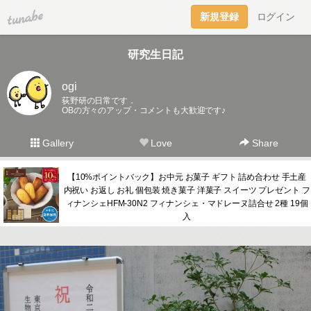
tuna.be
新規登録
ログイン
研究生日記
ogi
荻野研の日常です．
OBの方々のアップ・コメントも大歓迎です♪
Gallery
Love
Share
【10%ポイントバック】お中元 お菓子 ギフト 詰め合わせ 手土産
内祝い お返し お礼 個包装 焼き菓子 洋菓子 スイーツ プレゼント フ
ィナンシェHFM-30N2 フィナンシェ・マドレーヌ詰合せ 2種 19個
入