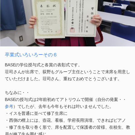
卒業式いろいろーその６
BASEの学位授与式と各賞の表彰式です。
荘司さんが出席で、荻野もグループ主任ということで末席を用意し
ていただけました。荘司さん、重ねておめでとうございます。
ちなみに・・
BASEの授与式は2年前初めてアトリウムで開催（自分の発案・・
参考
）でしたが、去年も今年もそれは叶いませんでした。
・イスを普通に並べて修了生席に
・西側の檀上には、壺花、看板、学府長用演壇、できればピアノ
・修了生を取り巻く形で、席を配置して保護者の皆様、在校生、教
員が修了生を囲む感じ