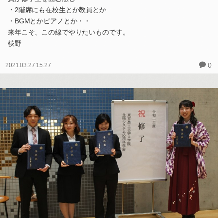
・2階席にも在校生とか教員とか
・BGMとかピアノとか・・
来年こそ、この線でやりたいものです。
荻野
0
2021.03.27 15:27