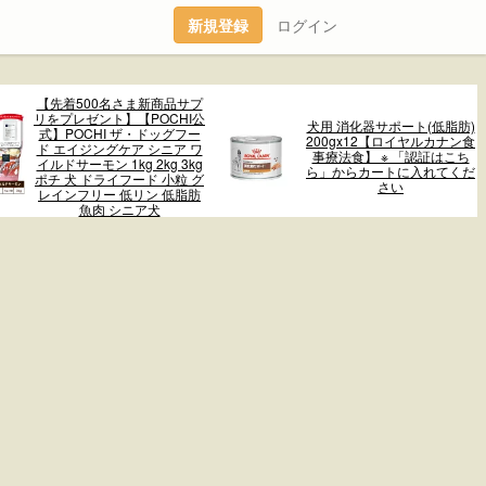
新規登録
ログイン
【先着500名さま新商品サプ
リをプレゼント】【POCHI公
犬用 消化器サポート(低脂肪)
式】POCHI ザ・ドッグフー
200gx12【ロイヤルカナン食
ド エイジングケア シニア ワ
事療法食】 ※ 「認証はこち
イルドサーモン 1kg 2kg 3kg
ら」からカートに入れてくだ
ポチ 犬 ドライフード 小粒 グ
さい
レインフリー 低リン 低脂肪
魚肉 シニア犬