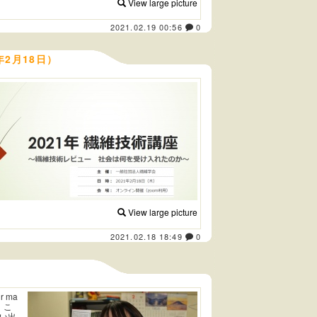
View large picture
2021.02.19 00:56
0
2月18日）
View large picture
2021.02.18 18:49
0
r ma
が、こ
い出