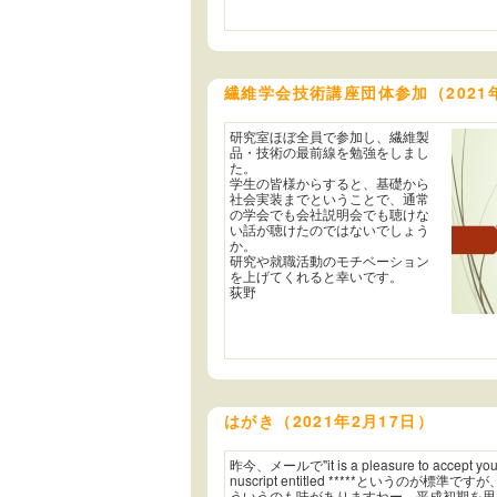
繊維学会技術講座団体参加（2021年
研究室ほぼ全員で参加し、繊維製
品・技術の最前線を勉強をしまし
た。
学生の皆様からすると、基礎から
社会実装までということで、通常
の学会でも会社説明会でも聴けな
い話が聴けたのではないでしょう
か。
研究や就職活動のモチベーション
を上げてくれると幸いです。
荻野
はがき（2021年2月17日）
昨今、メールで"it is a pleasure to accept you
nuscript entitled *****というのが標準です
ういうのも味がありますねー。平成初期を思