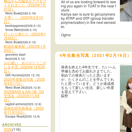
横山さんの論文がアクセプ
All of us are looking forward to see
トされました（2023年1月
ing you again in TUAT in the near f
21日）
uture.
Retro Bowl(2026.5.16)
Kariya-san is sure to get polymers
大雪・・（2023年2月10
by ATRP and GTP (group transfer
日）
polymerization) in the next semest
besttopgames(2026.5.13)
er.
Snow Rider(2026.2.10)
行ったり来たり（2023年1
Ogino
月24日）
Retro Bowl(2026.5.13)
町頭先輩来校（2023年1月
29日）
geometry dash
4年生集合写真（2021年2月19日）
lite(2026.5.12)
お心遣い、ありがとうござ
います③（2024年12月25
発表を終えた4年生です。たいへん
日）
準備も含めてお疲れさまでした。
初めての発表だったと思います
Drift Hunters(2025.12.15)
2025年度集合写真（2025
が、たくさんのことを学んでくれ
年4月17日）
たと思っています。どうか達成感
をもって新しい生活、新しい年度
Retro Bowl 26(2025.12.9)
2025BASE＆AIS OB_OG
を迎えて下さい。
交流会（2025年11月8
荻野
日）
ragdoll archers(2025.12.9)
高校生研究発表会（2025
年11月15日）
Escape Road(2025.12.9)
ARCHIVES
2026
(116)