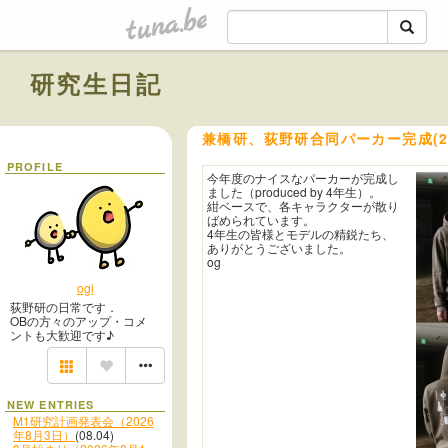
tuna.be
研究生日記
兼橋研、荻野研合同パーカー完成(20
PROFILE
今年度のナイスなパーカーが完成し
ました（produced by 4年生）。
紺ベースで、各キャラクターが散り
ばめられています。
4年生の皆様とモデルの精鋭たち、
ありがとうございました。
og
ogi
荻野研の日常です．
OBの方々のアップ・コメ
ントも大歓迎です♪
NEW ENTRIES
M1研究計画発表会（2026
年8月3日）
(08.04)