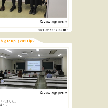
View large picture
2021.02.19 12:35
0
ch group（2021年2
View large picture
てくれました。
ます。