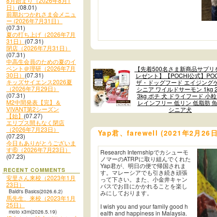
8月始まり（2026年8月1
日）
(08.01)
前期おつかれさま会メニュ
ー (2026年7月31日）
(07.31)
夏の打ち上げ（2026年7月
31日）
(07.31)
閉店（2026年7月31日）
(07.31)
中高生会員のための夏のイ
ベント＠理研（2026年7月
【先着500名さま新商品サプリ
30日）
(07.31)
レゼント】【POCHI公式】POC
キッズサイエンス2026夏
ザ・ドッグフード エイジング
（2026年7月29日）
シニア ワイルドサーモン 1kg 2
(07.31)
3kg ポチ 犬 ドライフード 小粒
M2中間発表【完】＆
レインフリー 低リン 低脂肪 
VIVANT第2シーズン
シニア犬
【始】
(07.27)
エリプス間もなく閉店
（2026年7月23日）
Yap君、farewell (2021年2月26
(07.23)
今日もありがとうございま
す⑥（2026年7月23日）
Research Internshipでカシューモ
(07.23)
ノマーのATRPに取り組んでくれた
Yap君が、明日の便で帰国されま
RECENT COMMENTS
す。マレーシアでも引き続き頑張
安里さん来校（2023年1月
って下さい。また、小金井キャン
23日）
パスでお目にかかれることを楽し
Baldi's Basics(2026.6.2)
みにしております。
馬先生、来校（2023年1月
25日）
I wish you and your family good h
moto x3m(2026.5.19)
ealth and happiness in Malaysia.