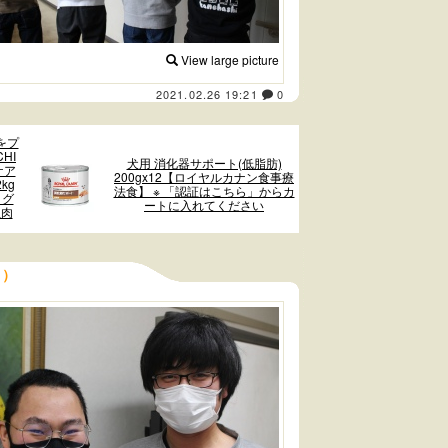
View large picture
2021.02.26 19:21
0
をプ
HI
犬用 消化器サポート(低脂肪)
ケア
200gx12【ロイヤルカナン食事療
kg
法食】 ※ 「認証はこちら」からカ
 グ
ートに入れてください
魚肉
日）