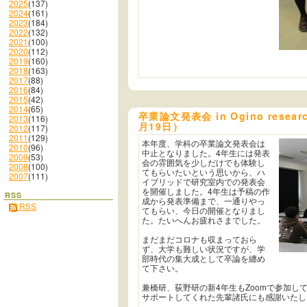
2025
(137)
2024
(161)
2023
(184)
2022
(132)
2021
(100)
2020
(112)
2019
(160)
2018
(163)
2017
(88)
2016
(84)
2015
(42)
2014
(65)
卒業論文発表会 in Ogino resear
2013
(116)
月19日）
2012
(117)
2011
(129)
本年度、学科の卒業論文発表会は
2010
(96)
中止となりました。4年生には発表
2009
(53)
会の雰囲気を少しだけでも体験し
2008
(100)
てもらいたいという思いから、ハ
2007
(111)
イブリッドで研究室内での発表会
を開催しました。4年生は予稿の作
RSS
成から発表準備まで、一通りやっ
RSS
てもらい、今日の開催となりまし
た。たいへんお疲れさまでした。
まだまだコロナも収まっておら
ず、大学も難しい状況ですが、学
部時代の集大成として卒論を纏め
て下さい。
兼橋研、荻野研の新4年生もZoomで参加し
サポートしてくれた先輩諸氏にも感謝いたし