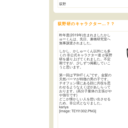
荻野
荻野研のキャラクター…？？
昨年度(2019年)生まれましたかし
ゅーくんは、先日、兼橋研究室へ
無事譲渡されました。
しかし、かしゅーくん以外にも多
くの 非公式キャラクター達 が荻野
研を盛り上げてくれました。不定
期ですが、少しずつ掲載していこ
うと思います。
第一回は”P3HTくん”です。金髪の
天然パーマが特徴の男の子です。
チオフェン環にある顔に共役を思
わせるようなえくぼがあしらって
おります。(高分子量体の主張がや
や強引です)
どこか懐かしい人を想い出させる
ため、非公式となりました。
kariya
[image: TEYI1302.PNG]