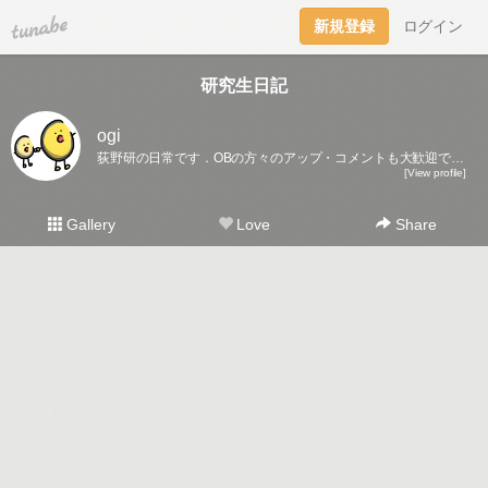
tuna.be
新規登録
ログイン
研究生日記
ogi
荻野研の日常です．OBの方々のアップ・コメントも大歓迎です♪
[View profile]
Gallery
Love
Share