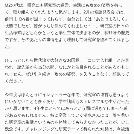
M2の代は、研究にも研究室の運営、生活にも攻めの姿勢を持っ
て、取り組んでくれたような気がします。2月の修論発表会では、
前日まで内容が固まっておらず、自分としては「あとはよろしく」
状態でしたが、皆がっちり決めてくれました・・。研究室の日々の
生活様式はどちらかというと学生主体で決まるのが、荻野研の歴史
ですが、そのあたりの事情をよく理解して研究室を纏めてくれまし
た。
ひょっとしたら世代論が大好きなお国柄、「コロナ入社組」とか言
われ、諸先輩から当分の間、なにかと注目されることがあるかもし
れません。ぜひ引き続き「攻めの姿勢」を失うことなく、頑張って
ください。
今年度はほんとうにイレギュラーな年で、研究室の運営も思うよう
にいかないことも多々あり、学生諸氏もストレスフルな生活だった
かと思います。4年生にとってはあっという間に過ぎてしまった感
があるかもしれません。特に卒業していく清水さんには、落ち着い
た研究室の生活というものを体験してもらえなかったことが、少し
残念です。チャレンジングな研究テーマで得られた知見は、今後活