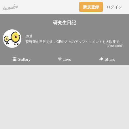
tuna.be
新規登録
ログイン
研究生日記
ogi
荻野研の日常です．OBの方々のアップ・コメントも大歓迎です♪
[View profile]
Gallery
Love
Share