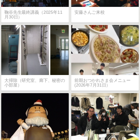
鞠谷先生最終講義（2025年11
安藤さんご来校
月30日）
大掃除（研究室、廊下、秘密の
前期おつかれさま会メニュー
小部屋）
(2026年7月31日）