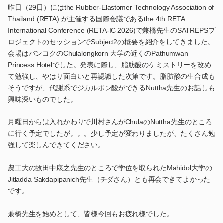
昨日（29日）にはthe Rubber-Elastomer Technology Association of
Thailand (RETA) が主催する国際会議であるthe 4th RETA
International Conference (RETA-IC 2026)で兼橋先生のSATREPSプ
ロジェクトのセッションでSubject2の概要を紹介をしてきました。
会場はバンコクのChulalongkorn 大学の近くのPathumwan
Princess Hotelでした。発表に際し、脂肪酸のケミストリーを改め
て勉強し、やはり面白いと再認識した次第です。脂肪酸の生合成も
そうですが、代謝系でジカルボン酸ができるNuttha先生のお話しも
興味深いものでした。
月曜日からは入れかわりで川村さんがChulaのNuttha先生のところ
に行く予定でしたが。。。少し予定が変わりましたが、たくさん勉
強して楽しんできてください。
農工大の故田中康之先生のところで学位を取られたMahidol大学の
Jitladda Sakdapipanich先生（チダさん）とも再会できてよかった
です。
兼橋先生を始めとして、皆様今回もお疲れ様でした。