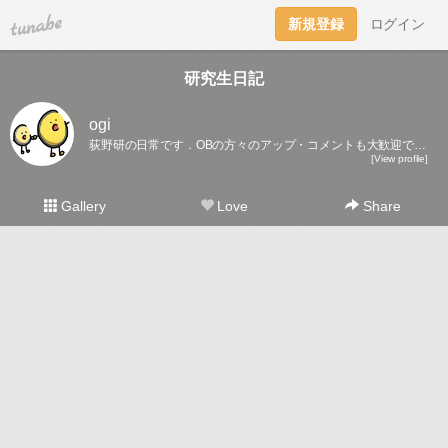
tuna.be
新規登録
ログイン
研究生日記
ogi
荻野研の日常です．OBの方々のアップ・コメントも大歓迎です♪
[View profile]
Gallery
Love
Share